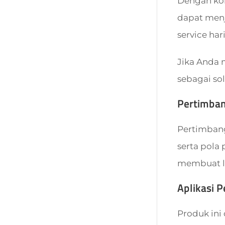
Dengan kon
dapat menj
service har
Jika Anda
sebagai so
Pertimba
Pertimbangk
serta pola
membuat la
Aplikasi 
Produk ini 