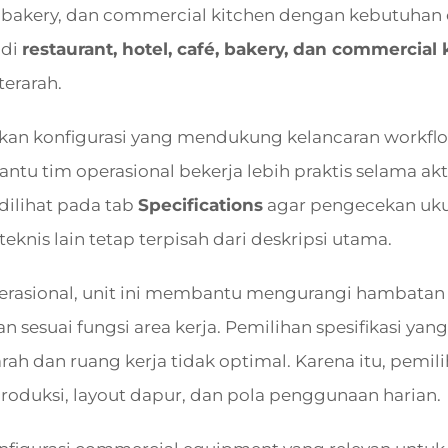
é, bakery, dan commercial kitchen dengan kebutuhan o
 di
restaurant, hotel, café, bakery, dan commercial 
terarah.
n konfigurasi yang mendukung kelancaran workflo
u tim operasional bekerja lebih praktis selama akti
dilihat pada tab
Specifications
agar pengecekan ukur
eknis lain tetap terpisah dari deskripsi utama.
operasional, unit ini membantu mengurangi hambata
n sesuai fungsi area kerja. Pemilihan spesifikasi ya
arah dan ruang kerja tidak optimal. Karena itu, pemi
produksi, layout dapur, dan pola penggunaan harian.