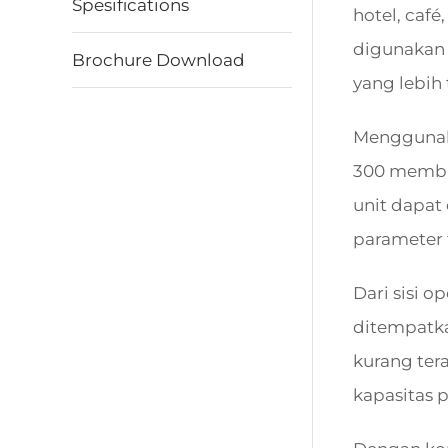
Spesifications
hotel, caf
digunakan
Brochure Download
yang lebih 
Menggunaka
300 membant
unit dapat 
parameter t
Dari sisi 
ditempatka
kurang ter
kapasitas 