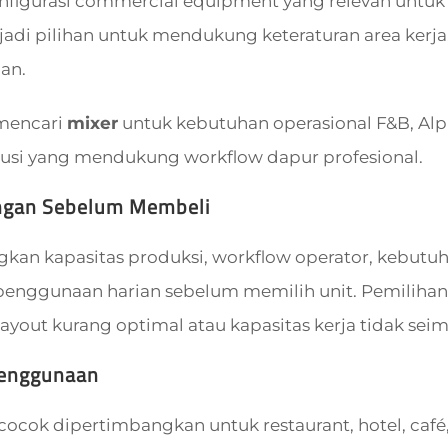
figurasi commercial equipment yang relevan untuk 
adi pilihan untuk mendukung keteraturan area kerja,
ian.
 mencari
mixer
untuk kebutuhan operasional F&B, Al
lusi yang mendukung workflow dapur profesional.
ngan Sebelum Membeli
an kapasitas produksi, workflow operator, kebutuhan 
 penggunaan harian sebelum memilih unit. Pemilihan
yout kurang optimal atau kapasitas kerja tidak sei
Penggunaan
cocok dipertimbangkan untuk restaurant, hotel, café, 