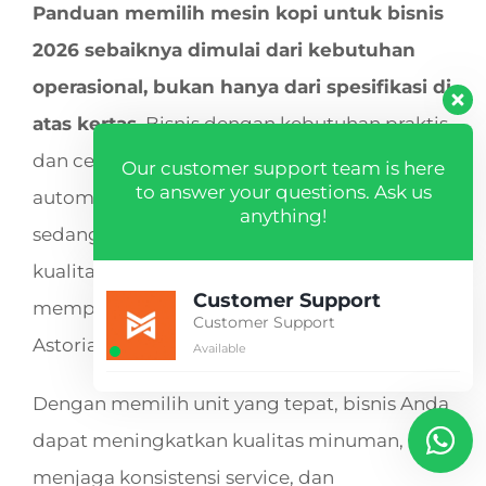
Panduan memilih mesin kopi untuk bisnis
2026 sebaiknya dimulai dari kebutuhan
operasional, bukan hanya dari spesifikasi di
atas kertas.
Bisnis dengan kebutuhan praktis
dan cepat dapat mempertimbangkan lini
Our customer support team is here
to answer your questions. Ask us
automatic coffee machine dari Saeco,
anything!
sedangkan bisnis yang berfokus pada
kualitas espresso dan workflow barista dapat
Customer Support
mempertimbangkan mesin espresso dari
Customer Support
Astoria.
Available
Dengan memilih unit yang tepat, bisnis Anda
dapat meningkatkan kualitas minuman,
menjaga konsistensi service, dan