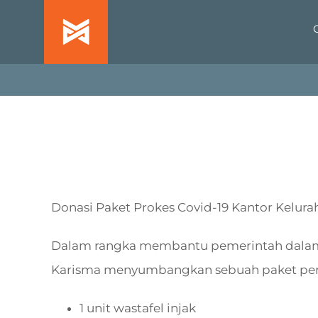
Skip
to
content
Donasi Paket Prokes Covid-19 Kantor Kelurah
Dalam rangka membantu pemerintah dalam m
Karisma menyumbangkan sebuah paket perle
1 unit wastafel injak