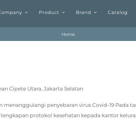
Company
Product
Brand
Catalog
Home
an Cipete Utara, Jakarta Selatan
enanggulangi penyebaran virus Covid-19 Pada tang
ngkapan protokol kesehatan kepada kantor kelurah