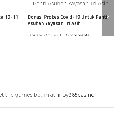
ca 10-11
Donasi Prokes Covid-19 Untuk Panti
Pembua
Asuhan Yayasan Tri Asih
Penamp
January 23rd, 2021
|
3 Comments
January 
Let the games begin at:
inoy365casino