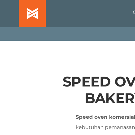
Skip
to
content
SPEED OV
BAKER
Speed oven komersia
kebutuhan pemanasan, f