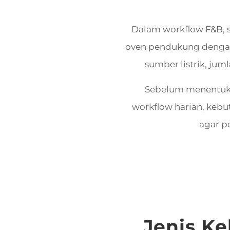
Dalam workflow F&B, 
oven pendukung dengan 
sumber listrik, juml
Sebelum menentukan
workflow harian, kebut
agar p
Jenis K