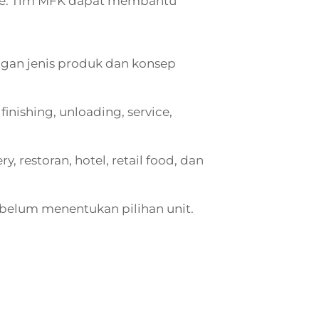
rvice. Tim MFK dapat membantu
gan jenis produk dan konsep
nishing, unloading, service,
 restoran, hotel, retail food, dan
elum menentukan pilihan unit.