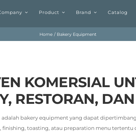
Company
Product
Brand
Catalog
Home
Bakery Equipment
EN KOMERSIAL UN
Y, RESTORAN, DAN
l
adalah bakery equipment yang dapat dipertimba
inishing, toasting, atau preparation menu tertentu 