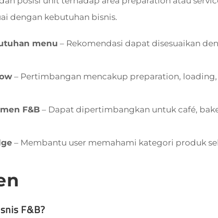
, dan posisi unit terhadap area preparation atau se
ai dengan kebutuhan bisnis.
butuhan menu
– Rekomendasi dapat disesuaikan den
low
– Pertimbangan mencakup preparation, loading, fi
egmen F&B
– Dapat dipertimbangkan untuk café, bakery,
dge
– Membantu user memahami kategori produk seb
en
isnis F&B?