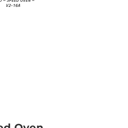
O – SPEED OVEN –
V2-16A
ed Oven