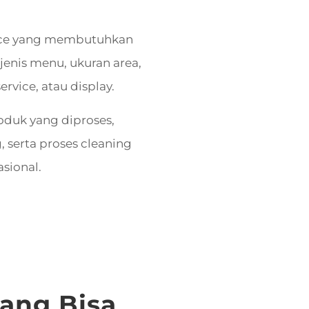
vice yang membutuhkan
enis menu, ukuran area,
ervice, atau display.
oduk yang diproses,
, serta proses cleaning
sional.
ang Bisa