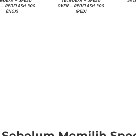
NOEKA – SPEED
TECNOEKA – SPEED
SAC
 – REDFLASH 300
OVEN – REDFLASH 300
(INOX)
(RED)
 Sebelum Memilih Spe