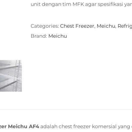
unit dengan tim MFK agar spesifikasi ya
Categories:
Chest Freezer
,
Meichu
,
Refri
Brand:
Meichu
zer Meichu AF4
adalah chest freezer komersial yan