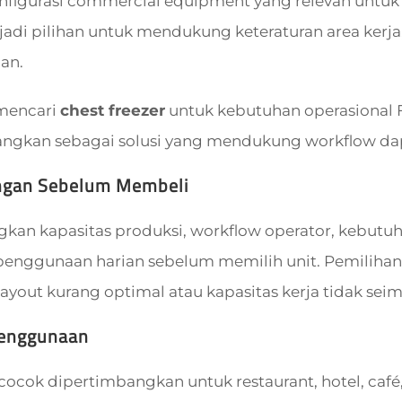
figurasi commercial equipment yang relevan untuk 
adi pilihan untuk mendukung keteraturan area kerja,
ian.
 mencari
chest freezer
untuk kebutuhan operasional 
ngkan sebagai solusi yang mendukung workflow dap
ngan Sebelum Membeli
an kapasitas produksi, workflow operator, kebutuhan 
 penggunaan harian sebelum memilih unit. Pemilihan
yout kurang optimal atau kapasitas kerja tidak sei
Penggunaan
cocok dipertimbangkan untuk restaurant, hotel, café, 