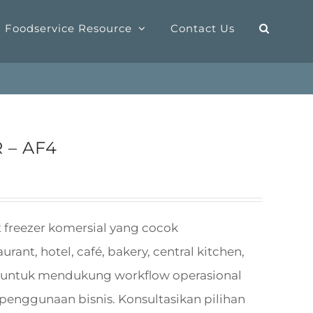
Foodservice Resource
Contact Us
 – AF4
 freezer komersial yang cocok
nt, hotel, café, bakery, central kitchen,
ang untuk mendukung workflow operasional
a penggunaan bisnis. Konsultasikan pilihan