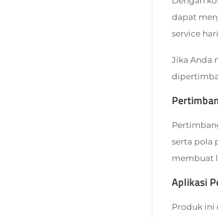
Dengan kon
dapat menj
service har
Jika Anda
dipertimba
Pertimba
Pertimbangk
serta pola
membuat la
Aplikasi 
Produk ini 