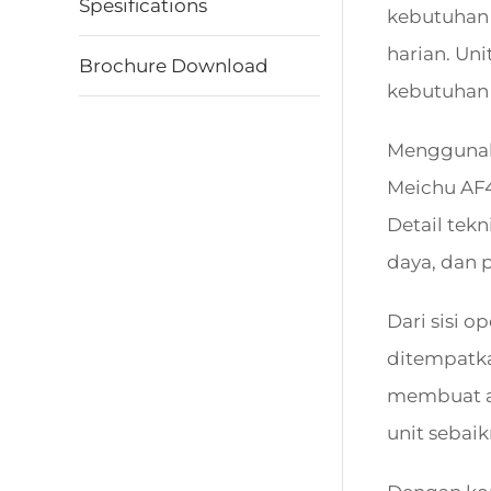
Spesifications
kebutuhan 
harian. Uni
Brochure Download
kebutuhan 
Menggunaka
Meichu AF4
Detail tekn
daya, dan p
Dari sisi 
ditempatka
membuat ar
unit sebai