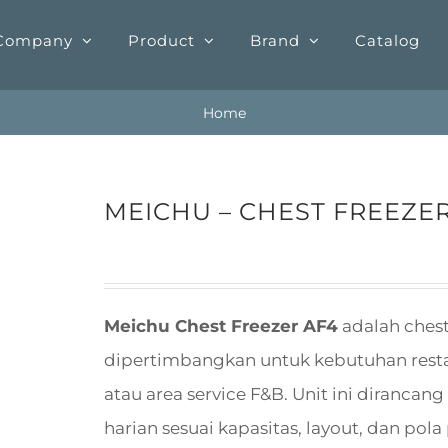
Company
Product
Brand
Catalog
Home
MEICHU – CHEST FREEZER
Meichu Chest Freezer AF4
adalah chest
dipertimbangkan untuk kebutuhan restaura
atau area service F&B. Unit ini diranc
harian sesuai kapasitas, layout, dan pol