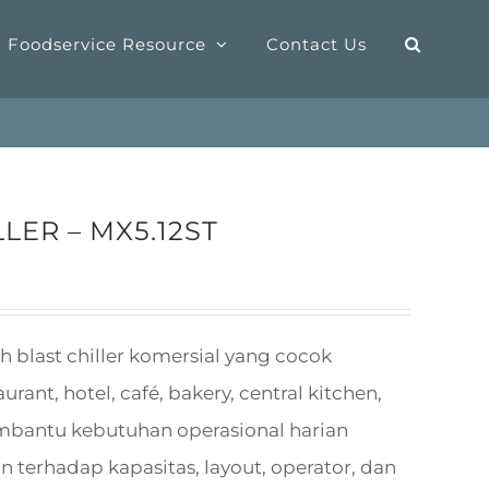
Foodservice Resource
Contact Us
LER – MX5.12ST
h blast chiller komersial yang cocok
nt, hotel, café, bakery, central kitchen,
mbantu kebutuhan operasional harian
 terhadap kapasitas, layout, operator, dan