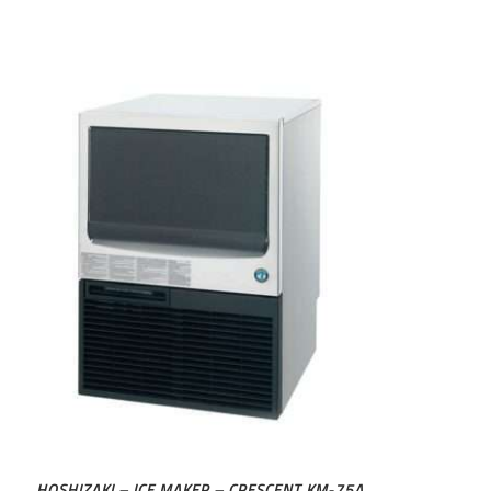
HOSHIZAKI – ICE MAKER – CRESCENT KM-75A