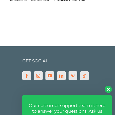
GET SOCIAL
MARKETPLACE
Our customer support team is here
to answer your questions. Ask us