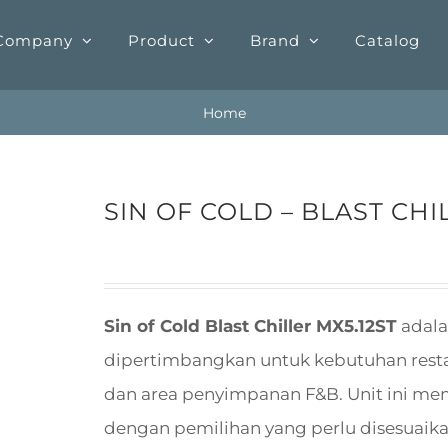
Company
Product
Brand
Catalog
Home
SIN OF COLD – BLAST CHIL
Sin of Cold Blast Chiller MX5.12ST
adala
dipertimbangkan untuk kebutuhan restaura
dan area penyimpanan F&B. Unit ini me
dengan pemilihan yang perlu disesuaikan