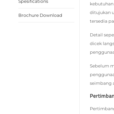
Spesifications
kebutuhan r
ditujukan 
Brochure Download
tersedia p
Detail sepe
dicek lang
penggunaan
Sebelum mem
penggunaan
seimbang a
Pertimba
Pertimbangk