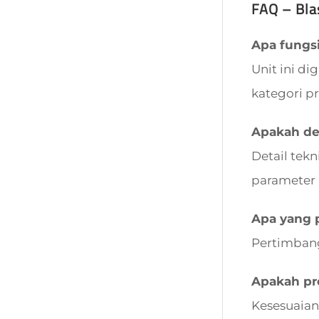
FAQ – Blas
Apa fungsi
Unit ini d
kategori p
Apakah det
Detail tek
parameter 
Apa yang 
Pertimbang
Apakah pro
Kesesuaian