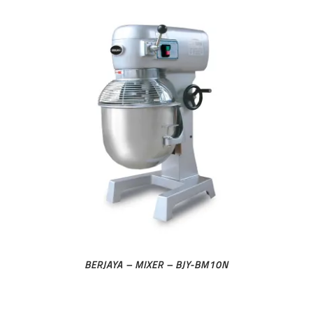
BERJAYA – MIXER – BJY-BM10N