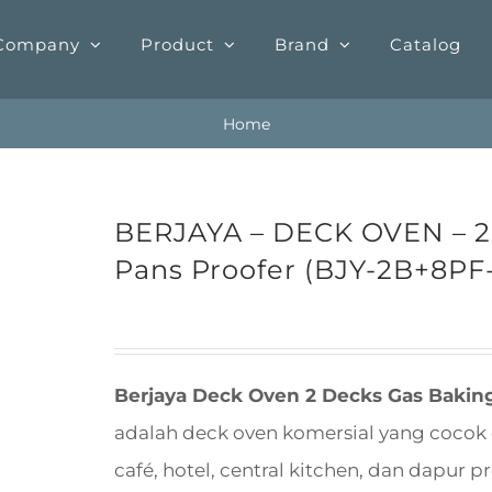
Company
Product
Brand
Catalog
Home
BERJAYA – DECK OVEN – 2 
Pans Proofer (BJY-2B+8PF
Berjaya Deck Oven 2 Decks Gas Baking
adalah deck oven komersial yang cocok
café, hotel, central kitchen, dan dapur