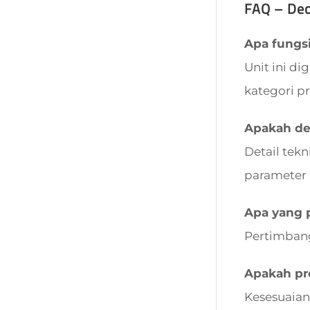
FAQ – De
Apa fungs
Unit ini d
kategori p
Apakah det
Detail tek
parameter 
Apa yang 
Pertimbang
Apakah pro
Kesesuaian