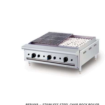
BERJAYA – STAINLESS STEEL CHAR ROCK BOILER