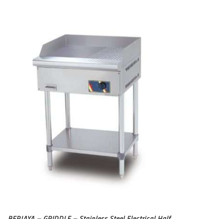
BERJAYA – GRIDDLE – Stainless Steel Electrical Half