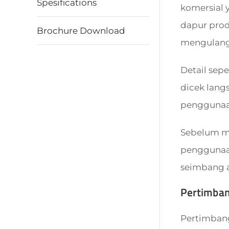
Spesifications
komersial 
dapur prod
Brochure Download
mengulang 
Detail sepe
dicek lang
penggunaan
Sebelum mem
penggunaan
seimbang a
Pertimba
Pertimbangk