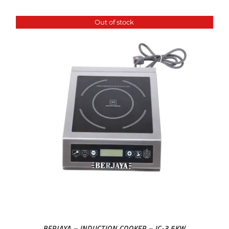
Out of stock
BERJAYA – INDUCTION COOKER – IC-3.5KW