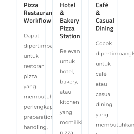
Pizza
Hotel
Café
Restaurant
&
&
Workflow
Bakery
Casual
Pizza
Dining
Station
Dapat
Cocok
dipertimbangkan
Relevan
dipertimbang
untuk
untuk
untuk
restoran
hotel,
café
pizza
bakery,
atau
yang
atau
casual
membutuhkan
kitchen
dining
perlengkapan
yang
yang
preparation,
memiliki
membutuhka
handling,
pizza