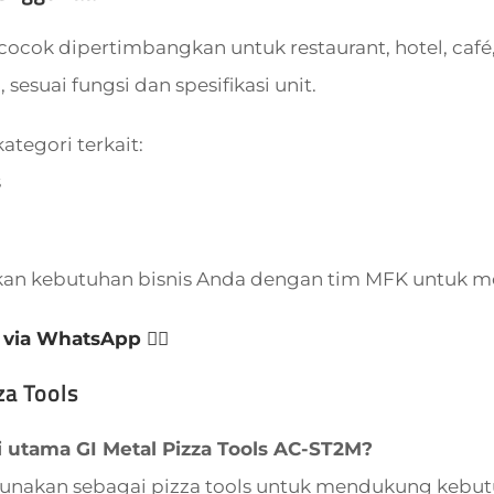
cocok dipertimbangkan untuk restaurant, hotel, café, 
, sesuai fungsi dan spesifikasi unit.
kategori terkait:
s
kan kebutuhan bisnis Anda dengan tim MFK untuk m
 via WhatsApp 👈🏻
za Tools
 utama GI Metal Pizza Tools AC-ST2M?
igunakan sebagai pizza tools untuk mendukung kebutu