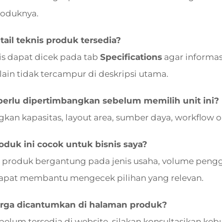
roduknya.
ail teknis produk tersedia?
nis dapat dicek pada tab
Specifications
agar informasi
lain tidak tercampur di deskripsi utama.
perlu dipertimbangkan sebelum memilih unit ini?
kan kapasitas, layout area, sumber daya, workflow 
duk ini cocok untuk bisnis saya?
 produk bergantung pada jenis usaha, volume pengg
apat membantu mengecek pilihan yang relevan.
rga dicantumkan di halaman produk?
 belum tersedia di website, silakan konsultasikan 