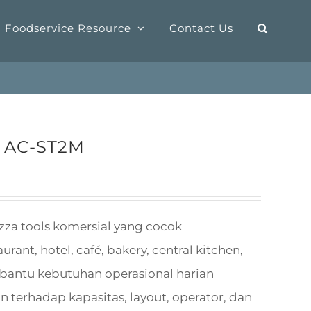
Foodservice Resource
Contact Us
– AC-ST2M
zza tools komersial yang cocok
nt, hotel, café, bakery, central kitchen,
mbantu kebutuhan operasional harian
 terhadap kapasitas, layout, operator, dan