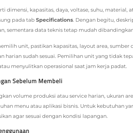
rti dimensi, kapasitas, daya, voltase, suhu, material,
sung pada tab
Specifications
. Dengan begitu, deskri
, sementara data teknis tetap mudah dibandingkan 
ilih unit, pastikan kapasitas, layout area, sumber da
 harian sudah sesuai. Pemilihan unit yang tidak t
tau menyulitkan operasional saat jam kerja padat.
ngan Sebelum Membeli
an volume produksi atau service harian, ukuran area 
tuhan menu atau aplikasi bisnis. Untuk kebutuhan yan
sikan agar sesuai dengan kondisi lapangan.
Penggunaan