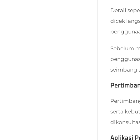
Detail sepe
dicek lang
penggunaan
Sebelum mem
penggunaan
seimbang a
Pertimba
Pertimbangk
serta kebu
dikonsulta
Aplikasi 