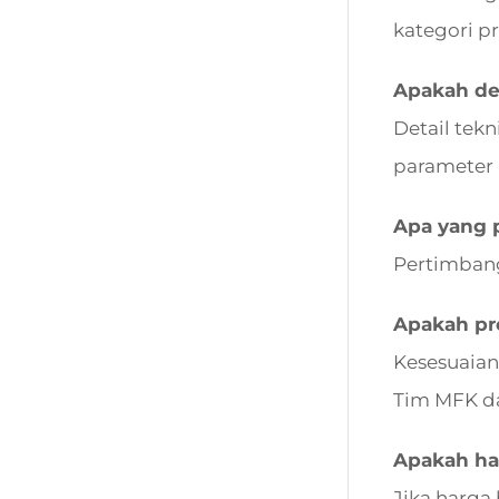
kategori p
Apakah det
Detail tek
parameter 
Apa yang 
Pertimbang
Apakah pro
Kesesuaian
Tim MFK d
Apakah ha
Jika harga