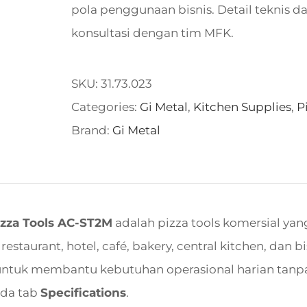
pola penggunaan bisnis. Detail teknis d
konsultasi dengan tim MFK.
SKU:
31.73.023
Categories:
Gi Metal
,
Kitchen Supplies
,
P
Brand:
Gi Metal
izza Tools AC-ST2M
adalah pizza tools komersial ya
estaurant, hotel, café, bakery, central kitchen, dan b
untuk membantu kebutuhan operasional harian tanpa
ada tab
Specifications
.