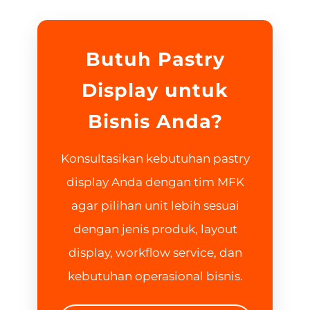
Butuh Pastry
Display untuk
Bisnis Anda?
Konsultasikan kebutuhan pastry
display Anda dengan tim MFK
agar pilihan unit lebih sesuai
dengan jenis produk, layout
display, workflow service, dan
kebutuhan operasional bisnis.