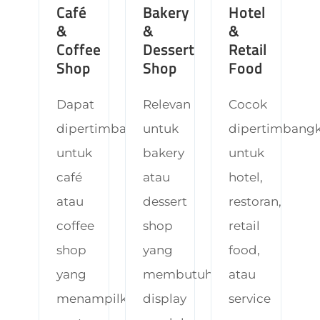
Café
Bakery
Hotel
&
&
&
Coffee
Dessert
Retail
Shop
Shop
Food
Dapat
Relevan
Cocok
dipertimbangkan
untuk
dipertimbang
untuk
bakery
untuk
café
atau
hotel,
atau
dessert
restoran,
coffee
shop
retail
shop
yang
food,
yang
membutuhkan
atau
menampilkan
display
service