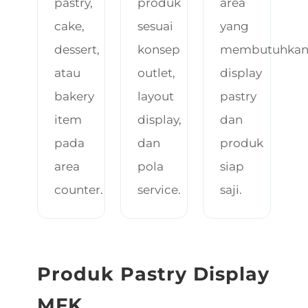
pastry,
produk
area
cake,
sesuai
yang
dessert,
konsep
membutuhka
atau
outlet,
display
bakery
layout
pastry
item
display,
dan
pada
dan
produk
area
pola
siap
counter.
service.
saji.
Produk Pastry Display
MFK