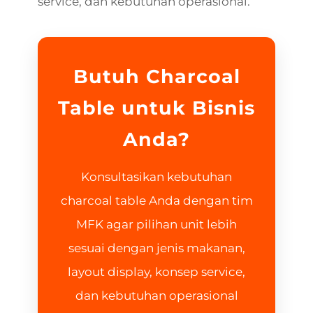
service, dan kebutuhan operasional.
Butuh Charcoal
Table untuk Bisnis
Anda?
Konsultasikan kebutuhan
charcoal table Anda dengan tim
MFK agar pilihan unit lebih
sesuai dengan jenis makanan,
layout display, konsep service,
dan kebutuhan operasional