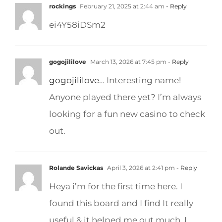
rockings
February 21, 2025 at 2:44 am
- Reply
ei4Y58iDSm2
gogojililove
March 13, 2026 at 7:45 pm
- Reply
gogojililove
… Interesting name!
Anyone played there yet? I’m always
looking for a fun new casino to check
out.
Rolande Savickas
April 3, 2026 at 2:41 pm
- Reply
Heya i’m for the first time here. I
found this board and I find It really
useful & it helped me out much. I