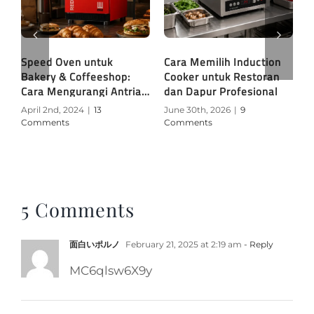
Speed Oven untuk
Cara Memilih Induction
C
r
Bakery & Coffeeshop:
Cooker untuk Restoran
u
Cara Mengurangi Antrian
dan Dapur Profesional
D
& Meningkatkan
April 2nd, 2024
|
13
June 30th, 2026
|
9
J
Revenue
Comments
Comments
C
5 Comments
面白いポルノ
February 21, 2025 at 2:19 am
- Reply
MC6qlsw6X9y