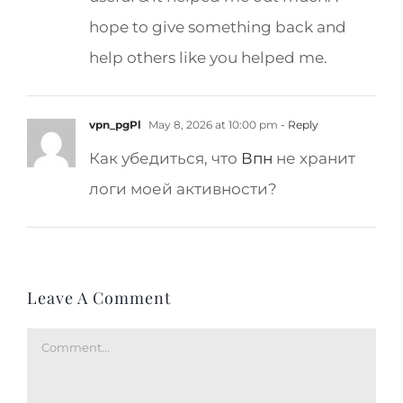
hope to give something back and
help others like you helped me.
vpn_pgPl
May 8, 2026 at 10:00 pm
- Reply
Как убедиться, что
Впн
не хранит
логи моей активности?
Leave A Comment
Comment