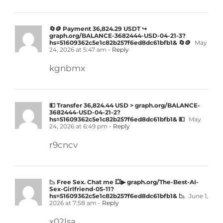
🔄🪙 Payment 36,824.29 USDT ↪
graph.org/BALANCE-3682444-USD-04-21-3?
hs=51609362c5e1c82b257f6ed8dc61bfb1& 🔄🪙
May
24, 2026 at 5:47 am
- Reply
kgnbmx
💵 Transfer 36,824.44 USD > graph.org/BALANCE-
3682444-USD-04-21-2?
hs=51609362c5e1c82b257f6ed8dc61bfb1& 💵
May
24, 2026 at 6:49 pm
- Reply
r9cncv
📉 Free Sex. Chat me 💥▶ graph.org/The-Best-AI-
Sex-Girlfriend-05-11?
hs=51609362c5e1c82b257f6ed8dc61bfb1& 📉
June 1,
2026 at 7:58 am
- Reply
x02lsa