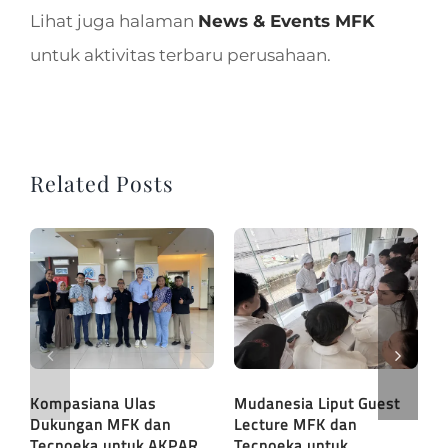
Lihat juga halaman
News & Events MFK
untuk aktivitas terbaru perusahaan.
Related Posts
Kompasiana Ulas
Mudanesia Liput Guest
S
Dukungan MFK dan
Lecture MFK dan
K
Tecnoeka untuk AKPAR
Tecnoeka untuk
T