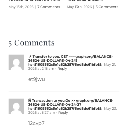
NHI Bandung
Mahasiswa AKPAR NHI
B
May 13th, 2026
|
7 Comments
May 13th, 2026
|
5 Comments
M
Bandung
5 Comments
📌 Transfer to you. GET >>> graph.org/BALANCE-
36824-US-DOLLARS-04-24?
hs=51609362c5e1c82b257f6ed8dc61bfb1&
May 21,
2026 at 2:15 am
- Reply
et9jwu
🗒 Transaction to you.Go >> graph.org/BALANCE-
36824-US-DOLLARS-04-24-2?
hs=51609362c5e1c82b257f6ed8dc61bfb1&
May 23,
2026 at 5:27 am
- Reply
12cvp7