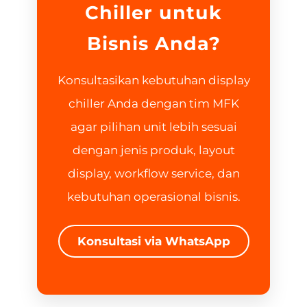
Chiller untuk
Bisnis Anda?
Konsultasikan kebutuhan display
chiller Anda dengan tim MFK
agar pilihan unit lebih sesuai
dengan jenis produk, layout
display, workflow service, dan
kebutuhan operasional bisnis.
Konsultasi via WhatsApp