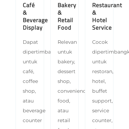
Café
Bakery
Restaurant
&
&
&
Beverage
Retail
Hotel
Display
Food
Service
Dapat
Relevan
Cocok
dipertimbangkan
untuk
dipertimbang
untuk
bakery,
untuk
café,
dessert
restoran,
coffee
shop,
hotel,
shop,
convenience
buffet
atau
food,
support,
beverage
atau
service
counter
retail
counter,