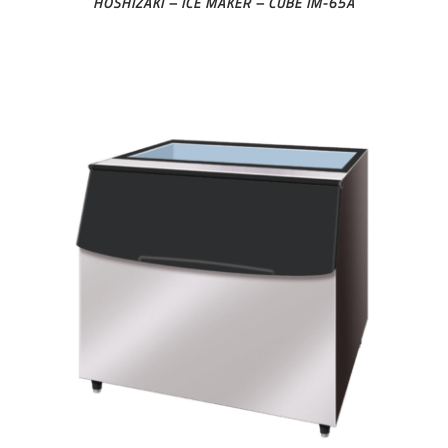
HOSHIZAKI – ICE MAKER – CUBE IM-65A