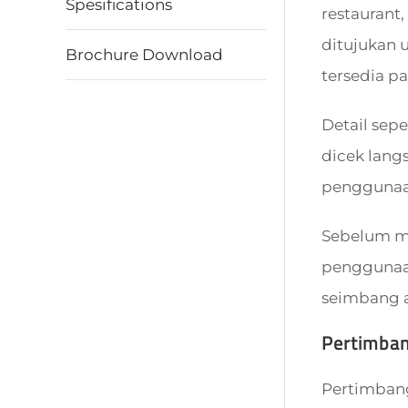
Spesifications
restaurant,
ditujukan 
Brochure Download
tersedia p
Detail sepe
dicek lang
penggunaan
Sebelum mem
penggunaan
seimbang a
Pertimba
Pertimbangk