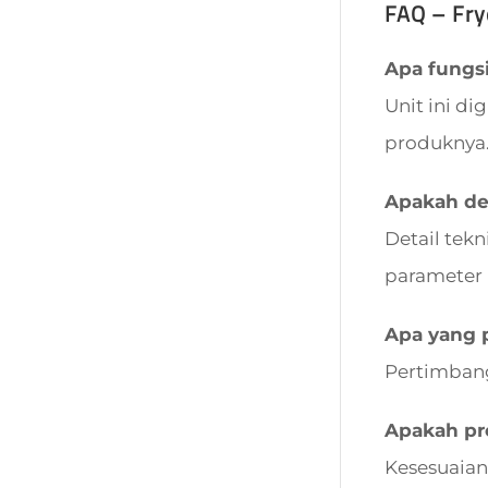
FAQ – Fry
Apa fungsi
Unit ini d
produknya
Apakah det
Detail tek
parameter 
Apa yang 
Pertimbang
Apakah pro
Kesesuaian