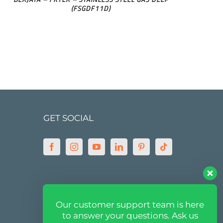
(FSGDF11D)
GET SOCIAL
MARKETPLACE
Our customer support team is here
to answer your questions. Ask us