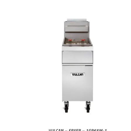
VULCAN – FRYER – 1GR65M-1