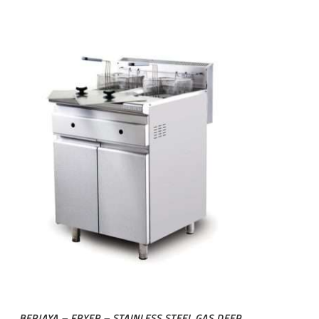
BERJAYA – FRYER – STAINLESS STEEL GAS DEEP