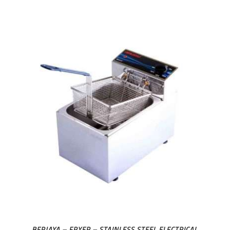
BERJAYA – FRYER – STAINLESS STEEL ELECTRICAL