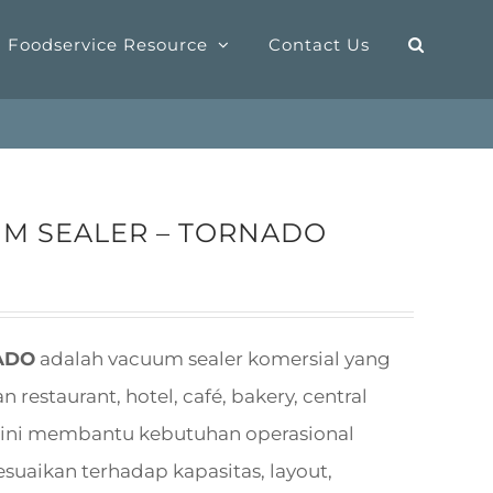
Foodservice Resource
Contact Us
UM SEALER – TORNADO
ADO
adalah vacuum sealer komersial yang
estaurant, hotel, café, bakery, central
it ini membantu kebutuhan operasional
suaikan terhadap kapasitas, layout,