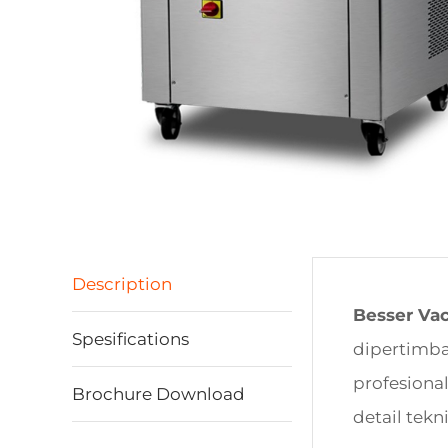
Description
Besser V
Spesifications
dipertimban
profesiona
Brochure Download
detail tek