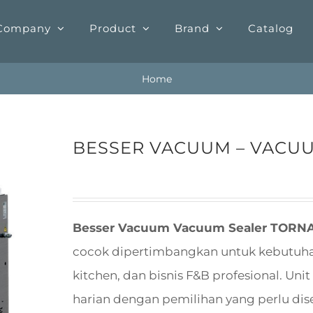
Company
Product
Brand
Catalog
Home
BESSER VACUUM – VACU
Besser Vacuum Vacuum Sealer TORN
cocok dipertimbangkan untuk kebutuhan r
kitchen, dan bisnis F&B profesional. Un
harian dengan pemilihan yang perlu dise