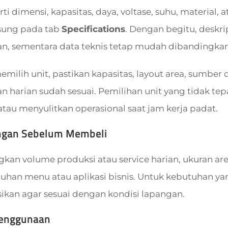
rti dimensi, kapasitas, daya, voltase, suhu, material,
sung pada tab
Specifications
. Dengan begitu, deskri
, sementara data teknis tetap mudah dibandingkan 
ilih unit, pastikan kapasitas, layout area, sumber da
 harian sudah sesuai. Pemilihan unit yang tidak t
tau menyulitkan operasional saat jam kerja padat.
ngan Sebelum Membeli
an volume produksi atau service harian, ukuran area 
tuhan menu atau aplikasi bisnis. Untuk kebutuhan yan
sikan agar sesuai dengan kondisi lapangan.
Penggunaan