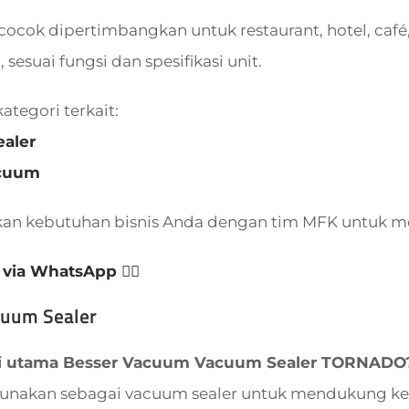
cocok dipertimbangkan untuk restaurant, hotel, café, 
, sesuai fungsi dan spesifikasi unit.
kategori terkait:
aler
acuum
kan kebutuhan bisnis Anda dengan tim MFK untuk m
 via WhatsApp 👈🏻
cuum Sealer
i utama Besser Vacuum Vacuum Sealer TORNADO
igunakan sebagai vacuum sealer untuk mendukung keb