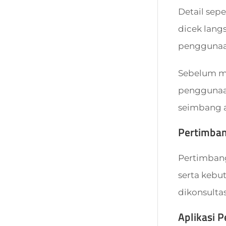
Detail sepe
dicek lang
penggunaan
Sebelum mem
penggunaan
seimbang a
Pertimba
Pertimbangk
serta kebu
dikonsulta
Aplikasi 