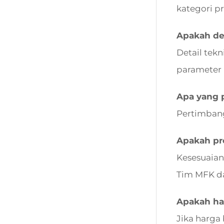
kategori p
Apakah det
Detail tek
parameter 
Apa yang 
Pertimbang
Apakah pro
Kesesuaian
Tim MFK d
Apakah ha
Jika harga