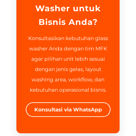
Washer untuk
Bisnis Anda?
Konsultasikan kebutuhan glass
washer Anda dengan tim MFK
agar pilihan unit lebih sesuai
dengan jenis gelas, layout
washing area, workflow, dan
kebutuhan operasional bisnis.
Konsultasi via WhatsApp