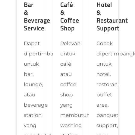
Bar
Café
Hotel
&
&
&
Beverage
Coffee
Restaurant
Service
Shop
Support
Dapat
Relevan
Cocok
dipertimbangkan
untuk
dipertimbang
untuk
café
untuk
bar,
atau
hotel,
lounge,
coffee
restoran,
atau
shop
buffet
beverage
yang
area,
station
membutuhkan
banquet
yang
washing
support,