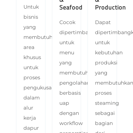
Seafood
Production
Untuk
bisnis
Cocok
Dapat
yang
dipertimbangkan
dipertimbang
membutuhkan
untuk
untuk
area
menu
kebutuhan
khusus
yang
produksi
untuk
membutuhkan
yang
proses
pengolahan
membutuhka
pengukusan
berbasis
proses
dalam
uap
steaming
alur
dengan
sebagai
kerja
workflow
bagian
dapur