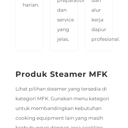
preparation
dari
harian.
dan
alur
service
kerja
yang
dapur
jelas.
profesional.
Produk Steamer MFK
Lihat pilihan steamer yang tersedia di
kategori MFK. Gunakan menu kategori
untuk membandingkan kebutuhan
cooking equipment lain yang masih
berhubungan dengan area cookline.